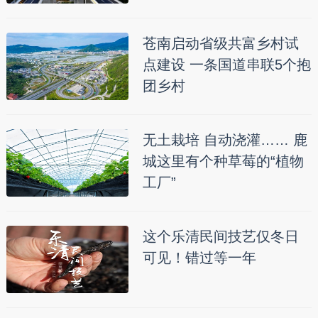
苍南启动省级共富乡村试
点建设 一条国道串联5个抱
团乡村
无土栽培 自动浇灌…… 鹿
城这里有个种草莓的“植物
工厂”
这个乐清民间技艺仅冬日
可见！错过等一年