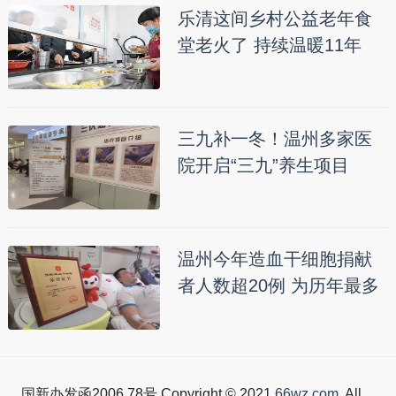
乐清这间乡村公益老年食
堂老火了 持续温暖11年
三九补一冬！温州多家医
院开启“三九”养生项目
温州今年造血干细胞捐献
者人数超20例 为历年最多
国新办发函2006.78号 Copyright © 2021
66wz.com
. All