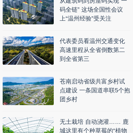
从建筑码到房屋码实现“一
码全链” 这场全国性会议
上“温州经验”受关注
代表委员看温州交通变化
高速里程从全省倒数第二
到全省第三
苍南启动省级共富乡村试
点建设 一条国道串联5个抱
团乡村
无土栽培 自动浇灌…… 鹿
城这里有个种草莓的“植物