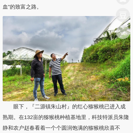
血”的致富之路。
眼下，『二源镇朱山村』的红心猕猴桃已进入成
熟期。在132亩的猕猴桃种植基地里，科技特派员朱隆
静和农户赵春看着一个个圆润饱满的猕猴桃欣喜不