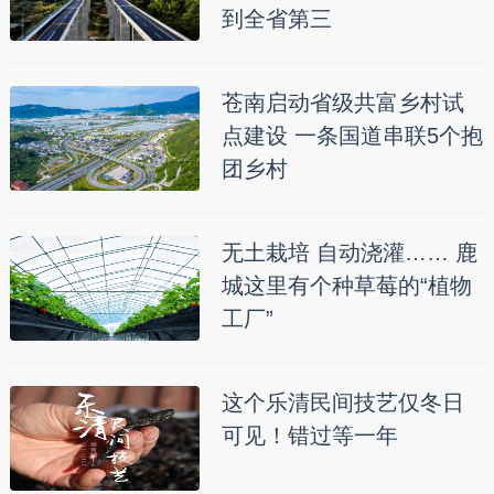
到全省第三
苍南启动省级共富乡村试
点建设 一条国道串联5个抱
团乡村
无土栽培 自动浇灌…… 鹿
城这里有个种草莓的“植物
工厂”
这个乐清民间技艺仅冬日
可见！错过等一年