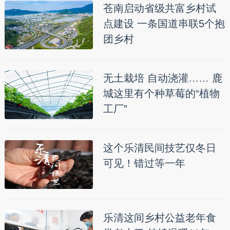
苍南启动省级共富乡村试
点建设 一条国道串联5个抱
团乡村
无土栽培 自动浇灌…… 鹿
城这里有个种草莓的“植物
工厂”
这个乐清民间技艺仅冬日
可见！错过等一年
乐清这间乡村公益老年食