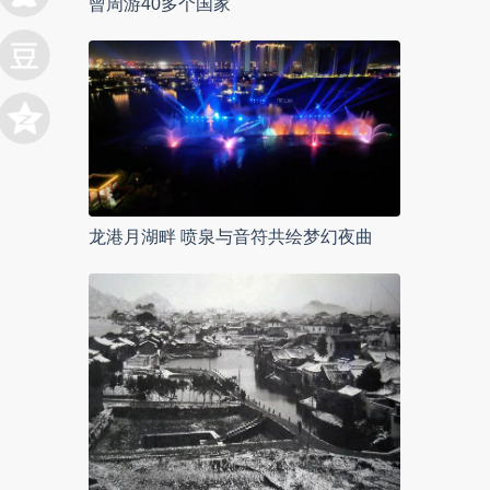
曾周游40多个国家
龙港月湖畔 喷泉与音符共绘梦幻夜曲