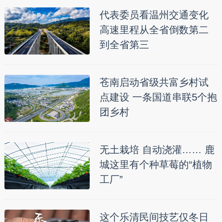
代表委员看温州交通变化
高速里程从全省倒数第二
到全省第三
苍南启动省级共富乡村试
点建设 一条国道串联5个抱
团乡村
无土栽培 自动浇灌…… 鹿
城这里有个种草莓的“植物
工厂”
这个乐清民间技艺仅冬日