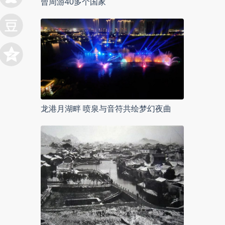
曾周游40多个国家
龙港月湖畔 喷泉与音符共绘梦幻夜曲