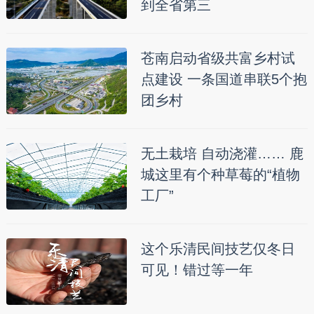
到全省第三
苍南启动省级共富乡村试
点建设 一条国道串联5个抱
团乡村
无土栽培 自动浇灌…… 鹿
城这里有个种草莓的“植物
工厂”
这个乐清民间技艺仅冬日
可见！错过等一年