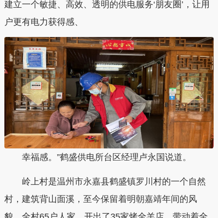
建立一个敏捷、高效、透明的供电服务‘朋友圈’，让用
户更有电力获得感、
幸福感。”鹤盛供电所台区经理卢永国说道。
岭上村是温州市永嘉县鹤盛镇罗川村的一个自然
村，建筑背山面溪，至今保留着明朝嘉靖年间的风
貌。全村65户人家，开出了35家烤全羊店，带动着全