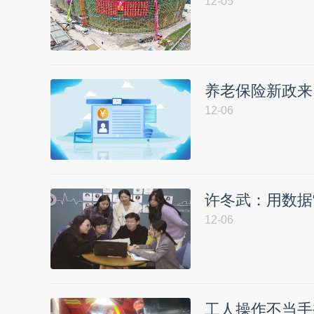
12-05
养老保险新政来
12-06
许冬武：用数据
12-06
工人操作不当手