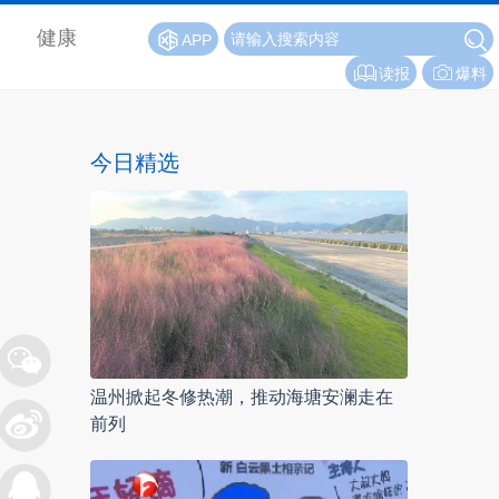
健康
APP
读报
爆料
今日精选
温州掀起冬修热潮，推动海塘安澜走在
前列