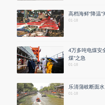
高档海鲜“降温
01-18
4万多吨电煤安
煤”之急
01-18
乐清蒲岐断面水
01-18