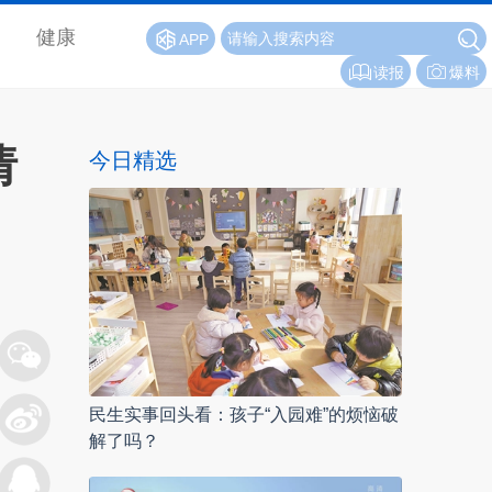
健康
APP
读报
爆料
请
今日精选
民生实事回头看：孩子“入园难”的烦恼破
解了吗？