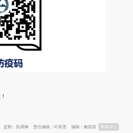
意！
监制：阮周琳
责任编辑：叶双莲
编辑：鲍苗苗
新闻中心