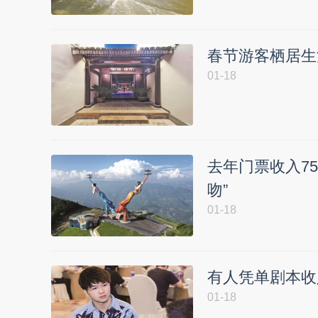
春节游客栖居生
01-18
去年门票收入75
吻”
01-18
有人凭单剧本收
01-18