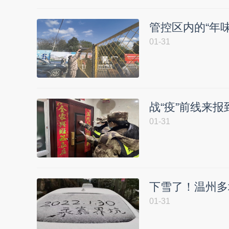
管控区内的“年味
01-31
战“疫”前线来报
01-31
下雪了！温州多
01-31