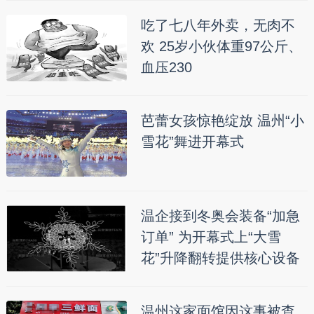
吃了七八年外卖，无肉不
欢 25岁小伙体重97公斤、
血压230
芭蕾女孩惊艳绽放 温州“小
雪花”舞进开幕式
温企接到冬奥会装备“加急
订单” 为开幕式上“大雪
花”升降翻转提供核心设备
温州这家面馆因这事被查