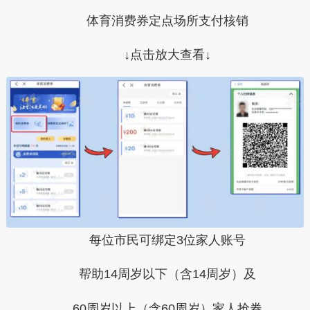
体育消费券定点场所支付核销
↓点击放大查看
↓
每位市民可绑定
3位家人
账号
帮助
14周岁以下（含14周岁）
及
60周岁以上（含60周岁）
家人抢券