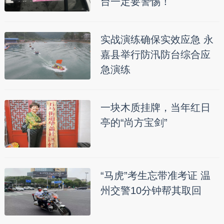
台一定要警惕！
实战演练确保实效应急 永
嘉县举行防汛防台综合应
急演练
一块木质挂牌，当年红日
亭的“尚方宝剑”
“马虎”考生忘带准考证 温
州交警10分钟帮其取回