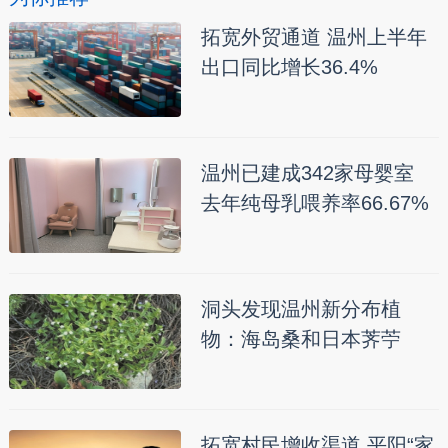
拓宽外贸通道 温州上半年
出口同比增长36.4%
温州已建成342家母婴室
去年纯母乳喂养率66.67%
洞头发现温州新分布植
物：海岛桑和日本荠苧
拓宽村民增收渠道 平阳“家