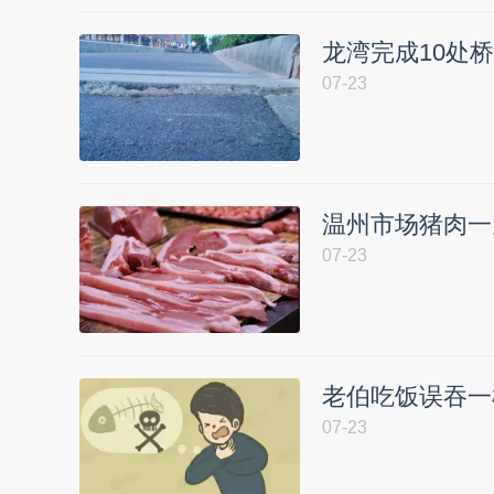
龙湾完成10处桥
07-23
温州市场猪肉一
07-23
老伯吃饭误吞一
07-23