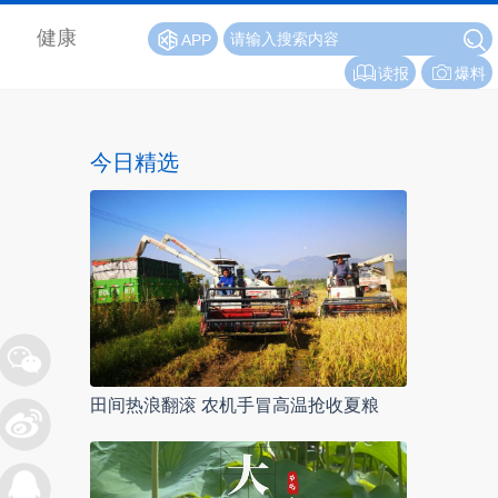
健康
APP
读报
爆料
今日精选
田间热浪翻滚 农机手冒高温抢收夏粮