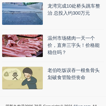
龙湾完成10处桥头跳车整
治 总投入约300万元
温州市场猪肉一天一个
价，直奔三字头！价格能
稳住吗？
老伯吃饭误吞一根鱼骨头
划破食管险些丧命