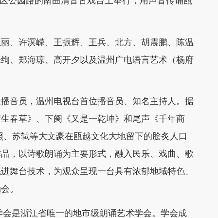
在市区公园路的南曲清音古戏台上举行，用声音传诵瓯
丽、许溟嵘、王振辉、王兵、北方、胡震鹏、陈温
张绚、郑海琼、高开夕以及温州广电语言艺术（杨府
播音员，温州电视台首位播音员、知名主持人。据
塘生春草》、下阕《又是一乾坤》和尾声《千年商
照、苏轼等大文豪在瓯越文化大地留下的脍炙人口
作品，以诗歌朗诵为主要形式，融入民乐、戏曲、歌
先进舞台技术，为观众呈现一台具有浓郁地域特色、
诵会。
学会是浙江省唯一的地市级朗诵艺术学会。学会成