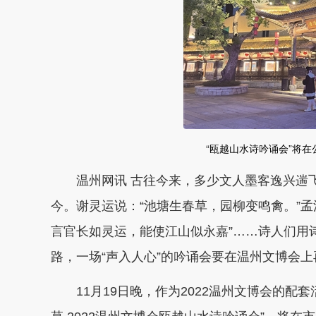
“瓯越山水诗吟诵会”将在
温州网讯 古往今来，多少文人墨客逸兴遄飞
今。谢灵运说：“池塘生春草，园柳变鸣禽。”孟
言官长如灵运，能使江山似永嘉”……诗人们用
路，一场“声入人心”的吟诵会要在温州文博会
11月19日晚，作为2022温州文博会的配