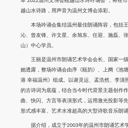
草 2022温州文博会瓯越山水诗吟诵会”，将
越山水诗路，用声音为温州文博会添彩。
本场吟诵会集结温州最佳朗诵阵容，包括王
沁、曾友锋、许文星、余旭东、任迎、施磊、
山）中心学员。
王丽是温州市朗诵艺术学会会长、国家一级
她透露，整场吟诵会由序《瓯韵》、上阕《池
港 幸福温州》组成。以谢灵运、孟浩然、李清
的古诗词为底蕴，结合当今时代背景主题创作
曲、快闪、方言等表演形式，运用激光投影等
形式感丰富、艺术水准超高的大型诗歌音乐朗
据介绍，成立于2003年的温州市朗诵艺术