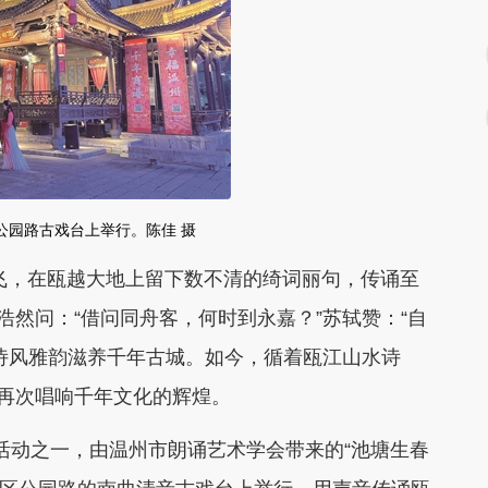
公园路古戏台上举行。陈佳 摄
，在瓯越大地上留下数不清的绮词丽句，传诵至
浩然问：“借问同舟客，何时到永嘉？”苏轼赞：“自
诗风雅韵滋养千年古城。如今，循着瓯江山水诗
上再次唱响千年文化的辉煌。
套活动之一，由温州市朗诵艺术学会带来的“池塘生春