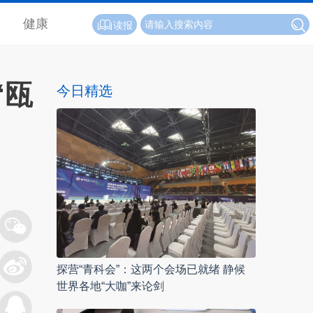
健康
读报
“瓯
今日精选
探营“青科会”：这两个会场已就绪 静候
世界各地“大咖”来论剑