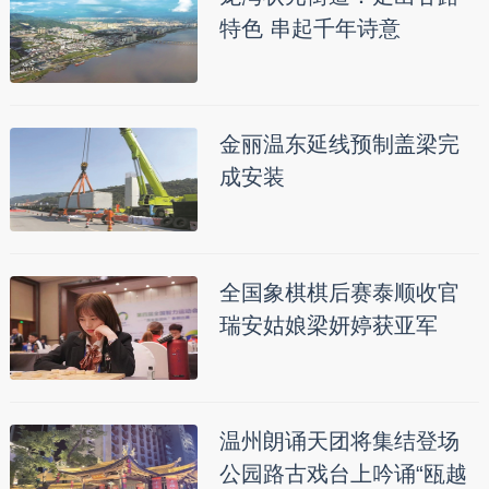
特色 串起千年诗意
金丽温东延线预制盖梁完
成安装
全国象棋棋后赛泰顺收官
瑞安姑娘梁妍婷获亚军
温州朗诵天团将集结登场
公园路古戏台上吟诵“瓯越