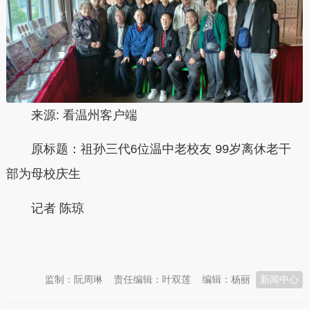
来源: 看温州客户端
原标题：
祖孙三代6位温中老校友 99岁离休老干
部为母校庆生
记者 陈琼
本文转自：
温州新闻网 66wz.com
监制：阮周琳
责任编辑：叶双莲
编辑：杨丽
新闻中心