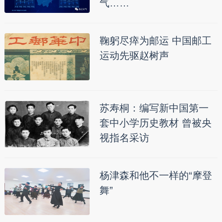
气……
鞠躬尽瘁为邮运 中国邮工
运动先驱赵树声
苏寿桐：编写新中国第一
套中小学历史教材 曾被央
视指名采访
杨津森和他不一样的“摩登
舞”