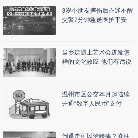
3岁小朋友摔伤后昏迷不醒
交警7分钟急送医护平安
当乡建遇上艺术会迸发怎
样的文化效应 他们有话说
温州市区公交本月起陆续
开通“数字人民币”支付
倒退走可以治腰痛？脊柱