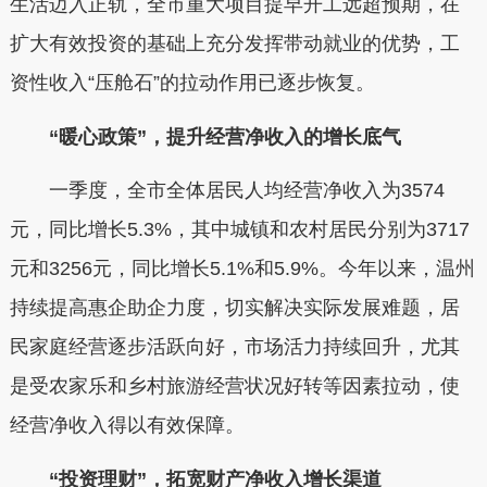
生活迈入正轨，全市重大项目提早开工远超预期，在
扩大有效投资的基础上充分发挥带动就业的优势，工
资性收入“压舱石”的拉动作用已逐步恢复。
“暖心政策”，提升经营净收入的增长底气
一季度，全市全体居民人均经营净收入为
3574
元
，同比增长
5.3%
，其中城镇和农村居民分别为
3717
元
和
3256元
，同比增长
5.1%
和
5.9%
。今年以来，温州
持续提高惠企助企力度，切实解决实际发展难题，居
民家庭经营逐步活跃向好，市场活力持续回升，尤其
是受农家乐和乡村旅游经营状况好转等因素拉动，使
经营净收入得以有效保障。
“投资理财”，拓宽财产净收入增长渠道