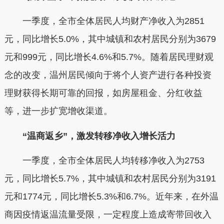
一季度，全市全体居民人均财产净收入为
2851
元
，同比增长
5.0%
，其中城镇和农村居民分别为
3679
元
和
999元
，同比增长
4.6%
和
5.7%
。随着居民理财观
念的改变，温州居民倾向于将个人资产进行各种投资
理财获得长期可靠的回报，如房屋租金、分红收益
等，进一步扩宽增收渠道。
“温商返乡”，激发转移净收入增长活力
一季度，全市全体居民人均转移净收入为
2753
元
，同比增长
5.7%
，其中城镇和农村居民分别为
3191
元
和
1774元
，同比增长
5.3%
和
6.7%
。近年来，在外温
商因疫情返温流量受限，一定程度上造成寄带回收入