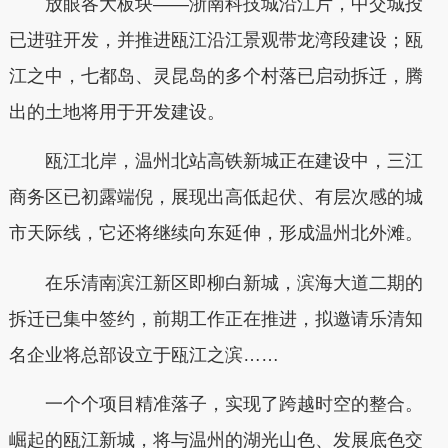
放眼各大板块——浙南科技城沿江片，中交城投
已进驻开发，并推进瓯江沿江景观带龙湾段建设；瓯
江之中，七都岛、灵昆岛的多个村落已启动拆迁，腾
出的土地将用于开发建设。
瓯江北岸，温州北站高铁新城正在建设中，三江
商务区已初露端倪，展现出高低起伏、有层次感的城
市天际线，它还将继续向东延伸，形成温州北外滩。
在乐清南滨江新区即柳白新城，滨海大道二期的
拆迁已集中签约，前期工作正在推进，拟邀请乐清知
名企业将总部设立于瓯江之滨……
一个个项目精准落子，实现了跨越时空的整合。
崛起的瓯江新城，将与温州的湖光山色、发展底色交