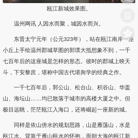
瓯江新城效果图。
温州网讯 人因水而聚，城因水而兴。
东晋太宁元年（公元323年），站在瓯江南岸一座
小丘上手绘温州郡城草图的郭璞大抵想象不到，一千
七百年后的这座城是怎样的形态。彼时的郡城上映天
斗，下安黎庶，堪称中国古代堪舆学的经典之作。
一千七百年后，郭公山、松台山、积谷山、华盖
山、海坛山……均已散落于城市的高楼大厦之中。但
极目远眺，茫茫瓯江入海口，还将崛起一座新的城。
同样是依山傍水的规划思路，山是雁荡山，水是
瓯江水。背靠于雁山瓯水的怀抱，面朝大海的瓯江新