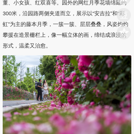
董、小女孩、红双喜等。园外的网红月季花墙绵延约
300米，沿园路两侧夹道而立，展示以“安吉拉”和“彩
虹”为主的藤本月季，一簇一簇、层层叠叠，风姿灼灼
攀援在造景栅栏上，像一幅立体的画，缔结成浪漫的
形式，温柔又治愈。