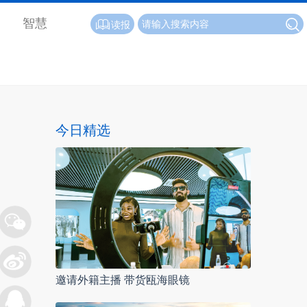
智慧
读报
今日精选
邀请外籍主播 带货瓯海眼镜