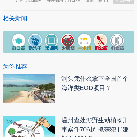
监制：阮周琳
责任编辑：叶双莲
编辑：鲍苗苗
新闻中心
相关新闻
为你推荐
洞头凭什么拿下全国首个
海洋类EOD项目？
温州查处涉野生动植物刑
事案件706起 抓获犯罪嫌