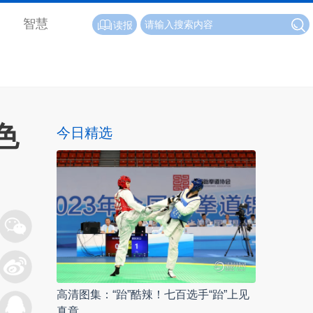
智慧
读报
色
今日精选
高清图集：“跆”酷辣！七百选手“跆”上见
真章