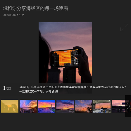
想和你分享海经区的每一场晚霞
2023-08-07 17:52
1
这两日，许多海经区市民的朋友圈被绝美晚霞刷屏啦！你有捕捉到这浪漫的瞬间吗？
/23
一起来欣赏一下吧。季叶静/摄