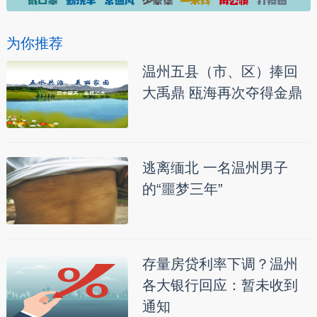
为你推荐
温州五县（市、区）捧回
大禹鼎 瓯海再次夺得金鼎
逃离缅北 一名温州男子
的“噩梦三年”
存量房贷利率下调？温州
各大银行回应：暂未收到
通知