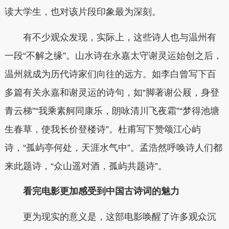
读大学生，也对该片段印象最为深刻。
有不少观众发现，实际上，这些诗人也与温州有
一段“不解之缘”。山水诗在永嘉太守谢灵运始创之后，
温州就成为历代诗家们向往的远方。如李白曾写下百
多篇有关永嘉和谢灵运的诗句，如“脚著谢公屐，身登
青云梯”“我乘素舸同康乐，朗咏清川飞夜霜”“梦得池塘
生春草，使我长价登楼诗”。杜甫写下赞颂江心屿
诗，“孤屿亭何处，天涯水气中”。孟浩然呼唤诗人们都
来此题诗，“众山遥对酒，孤屿共题诗”。
看完电影更加感受到中国古诗词的魅力
更为现实的意义是，这部电影唤醒了许多观众沉