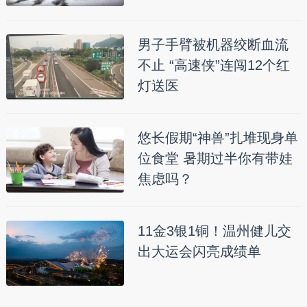
男子手臂被机器绞断血流
不止 “高速侠”连闯12个红
灯送医
悠长假期“神兽”扎堆现身单
位食堂 暑期过半你有带娃
焦虑吗？
11金3银1铜！温州健儿交
出大运会闪亮成绩单