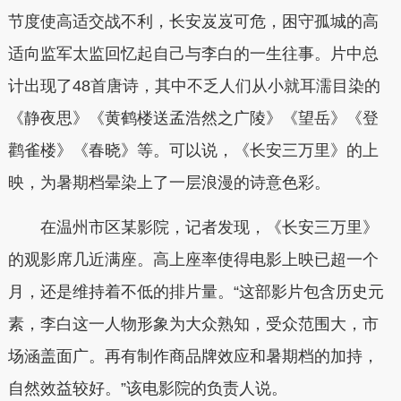
节度使高适交战不利，长安岌岌可危，困守孤城的高
适向监军太监回忆起自己与李白的一生往事。片中总
计出现了48首唐诗，其中不乏人们从小就耳濡目染的
《静夜思》《黄鹤楼送孟浩然之广陵》《望岳》《登
鹳雀楼》《春晓》等。可以说，《长安三万里》的上
映，为暑期档晕染上了一层浪漫的诗意色彩。
在温州市区某影院，记者发现，《长安三万里》
的观影席几近满座。高上座率使得电影上映已超一个
月，还是维持着不低的排片量。“这部影片包含历史元
素，李白这一人物形象为大众熟知，受众范围大，市
场涵盖面广。再有制作商品牌效应和暑期档的加持，
自然效益较好。”该电影院的负责人说。