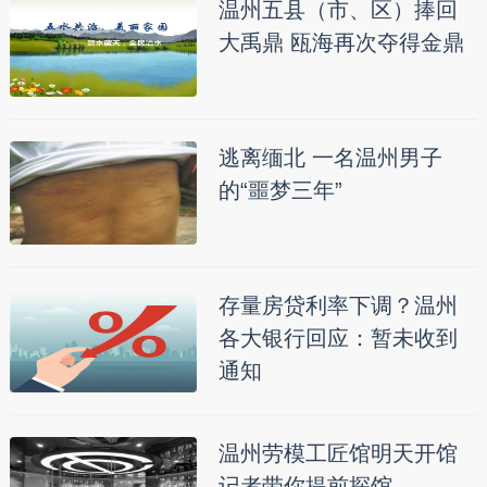
温州五县（市、区）捧回
大禹鼎 瓯海再次夺得金鼎
逃离缅北 一名温州男子
的“噩梦三年”
存量房贷利率下调？温州
各大银行回应：暂未收到
通知
温州劳模工匠馆明天开馆
记者带你提前探馆