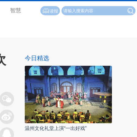
智慧
读报
次
今日精选
温州文化礼堂上演“一出好戏”