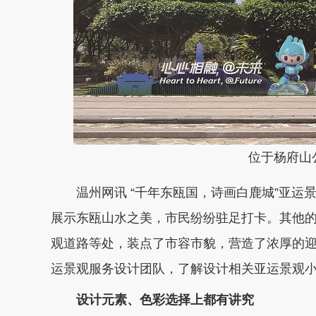
位于杨府山公
温州网讯 “千年东瓯国，诗画白鹿城”亚运
展示东瓯山水之美，市民纷纷驻足打卡。其他
观道路等处，装点了市容市貌，营造了浓厚的
运景观服务设计团队，了解设计相关亚运景观
设计元素、色彩选择上都有讲究