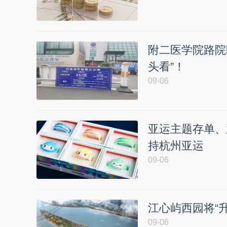
附二医学院路院
头看”！
09-06
亚运主题存单、
持杭州亚运
09-06
江心屿西园将“
09-06