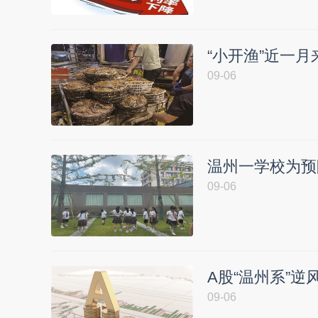
“小开渔”近一
09-06
温州一学校为预
09-06
A股“温州系”
09-06