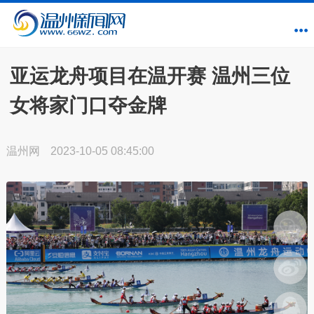
亚运龙舟项目在温开赛 温州三位
女将家门口夺金牌
温州网
2023-10-05 08:45:00