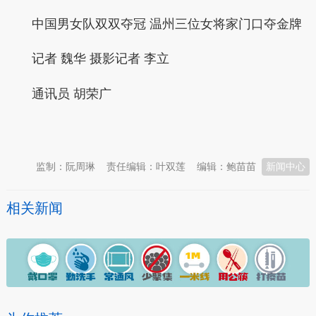
中国男女队双双夺冠 温州三位女将家门口夺金牌
记者 魏华 摄影记者 李立
通讯员 胡荣广
本文转自：
温州新闻网 66wz.com
监制：阮周琳
责任编辑：叶双莲
编辑：鲍苗苗
新闻中心
相关新闻