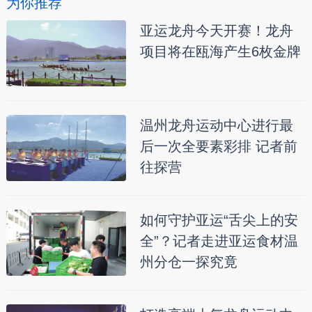
为你推荐
亚运龙舟今天开赛！龙舟
项目将在瓯海产生6枚金牌
温州龙舟运动中心进行最
后一次全要素彩排 记者前
往探营
如何守护亚运“舌尖上的安
全”？记者走进亚运食材温
州分仓一探究竟