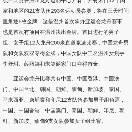
项目比赛在温州龙舟运动中心开赛，共有来自12个国
家和地区的21支队伍293名运动员参赛，将在三天时间
里角逐6枚金牌，这是温州首次承办亚运会龙舟赛事，
也是首次有项目在温州决出金牌。首日进行的男子
组、女子组12人龙舟200米直道竞速比赛，中国龙舟男
队和女队双双夺得金牌，中国女队中三名温州女划手
李舒琪、薛丽娜和朱笑丽家门口夺得首金。
亚运会龙舟比赛共有中国、中国香港、中国澳
门、中国台北、韩国、朝鲜、缅甸、新加坡、泰国、
马来西亚、柬埔寨和印尼12支队伍参加男子组角逐，
中国、中国香港、中国澳门、泰国、朝鲜、印尼、朝
鲜、新加坡、缅甸9支女队参加女子组比赛。