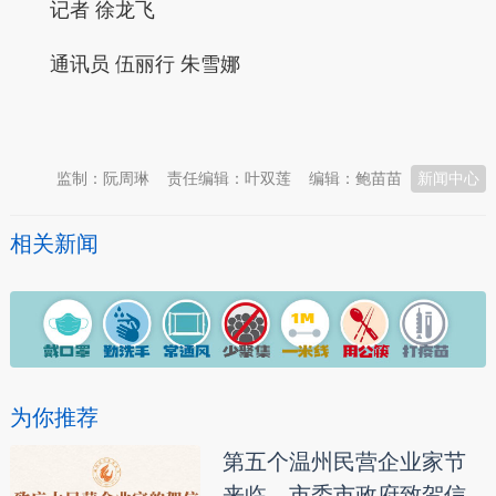
记者
徐龙飞
通讯员
伍丽行 朱雪娜
本文转自：
温州新闻网 66wz.com
监制：阮周琳
责任编辑：叶双莲
编辑：鲍苗苗
新闻中心
相关新闻
为你推荐
第五个温州民营企业家节
来临，市委市政府致贺信