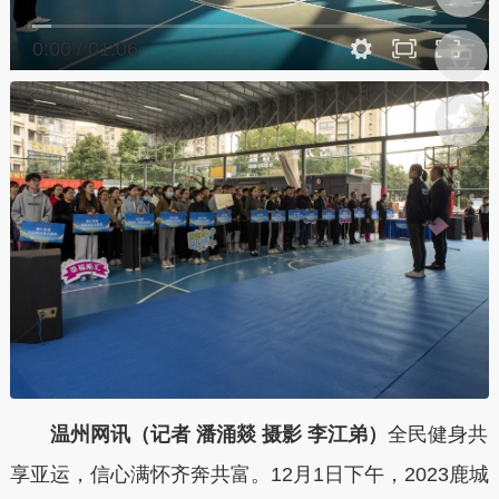
0:00
/
01:06
温州网讯（记者 潘涌燚 摄影 李江弟）
全民健身共
享亚运，信心满怀齐奔共富。12月1日下午，2023鹿城