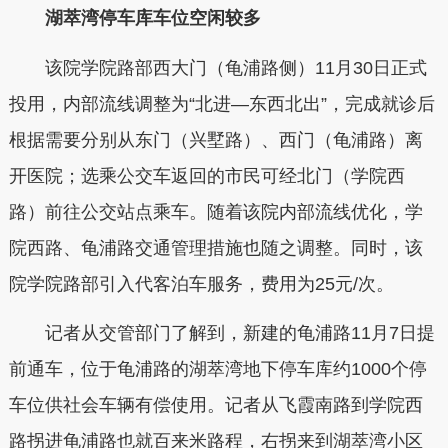
湖萃湾停车库车位空闲较多
该院学院路部西大门（龟浦路侧）11月30日正式
投用，内部流线调整为“北进—东西北出”，完成就诊后
根据需要分别从东门（兴墅路）、西门（龟浦路）离
开医院；选乘公交车返回的市民可经北门（学院西
路）前往公交站点乘车。随着该院内部流线优化，学
院西路、龟浦路交通管理措施也随之调整。同时，该
院学院路部引入代客泊车服务，费用为25元/次。
记者从交管部门了解到，新建的龟浦路11月7日提
前通车，位于龟浦路的湖萃湾地下停车库约1000个停
车位供社会车辆有偿使用。记者从飞霞南路到学院西
路拐进龟浦路也就百来米路程，右拐来到湖萃湾小区