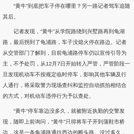
“黄牛”到底把车子停在哪里？另一路记者驾车追随
其后。
记者发现，“黄牛”从学院路绕到兴墅路再到龟湖
路，最后拐到了龟浦路，车子没熄火停在路边。记者
从交管部门了解到，目前龟浦路停车仍以宣传引导为
主，不予处罚，从12月7日开始转入严管，严管阶段一
旦发现机动车不按规定临时停车，影响其他车辆及行
人通行，将采取警力现场查纠和监控自动抓拍相结合
的方式，对机动车违停行为予以查处。
“黄牛”停车靠边没多久，就被附近执勤的交警发
现，随即上前询问，“黄牛”只得将车子开到蒲鞋市桥
边，这是一条龟浦路通往西边的断头路。没过多久，