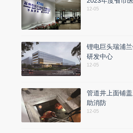
2023年度省市
12-05
锂电巨头瑞浦兰
研发中心
12-05
管道井上面铺盖
助消防
12-05