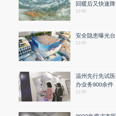
回暖后又快速降
12-05
安全隐患曝光台
12-05
温州先行先试医
办业务900余件
12-05