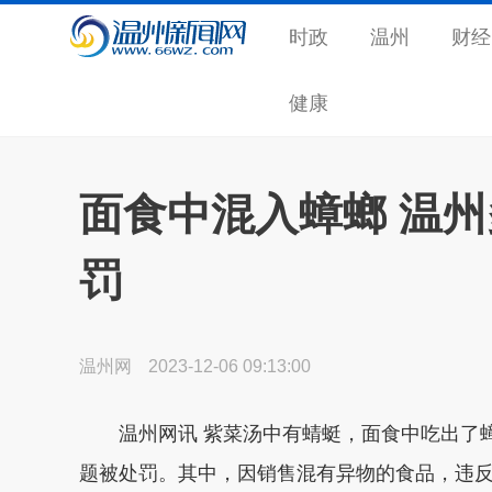
时政
温州
财经
健康
面食中混入蟑螂 温
罚
温州网
2023-12-06 09:13:00
温州网讯 紫菜汤中有蜻蜓，面食中吃出了蟑
题被处罚。其中，因销售混有异物的食品，违