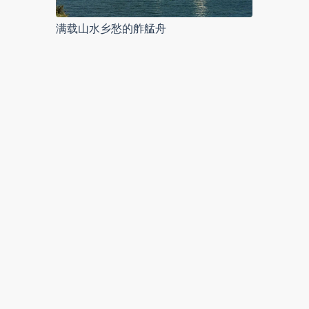
满载山水乡愁的舴艋舟