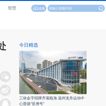
智慧
读报
处
今日精选
三块金字招牌齐落瓯海 温州龙舟运动中
心晋级“亚洲号”