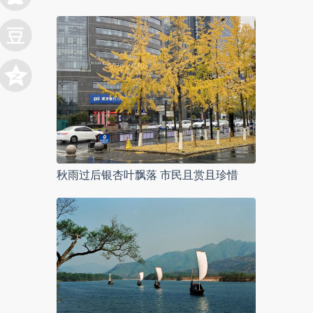
秋雨过后银杏叶飘落 市民且赏且珍惜