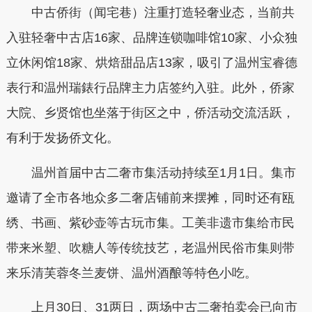
中古侨街（闻宅巷）注重打造轻奢业态，当前共
入驻轻奢中古店16家、品牌连锁咖啡馆10家、小众独
立休闲馆18家、烘焙甜品店13家，吸引了温州宝睿德
表行和温州瑞錶行品牌主力店签约入驻。此外，侨家
大院、乡贤馆也坐落于街区之中，侨活动交流活跃，
有利于发扬侨文化。
温州首届中古二奢市集活动持续至1月1日。集市
邀请了全市各地众多二奢店铺前来摆摊，同时还有瓯
绣、书画、紫砂壶等古玩市集。工美非遗市集给市民
带来米塑、吹糖人等传统技艺，老温州民俗市集则带
来乐清芙蓉冬兰麦饼、温州酒酿等特色小吃。
上月30日、31两日，两场中古二奢拍卖会已向市