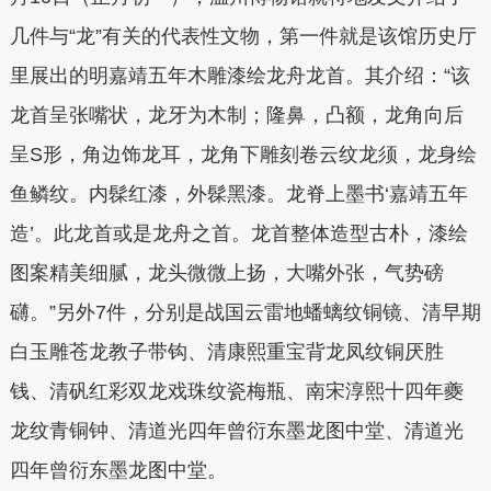
几件与“龙”有关的代表性文物，第一件就是该馆历史厅
里展出的明嘉靖五年木雕漆绘龙舟龙首。其介绍：“该
龙首呈张嘴状，龙牙为木制；隆鼻，凸额，龙角向后
呈S形，角边饰龙耳，龙角下雕刻卷云纹龙须，龙身绘
鱼鳞纹。内髹红漆，外髹黑漆。龙脊上墨书‘嘉靖五年
造’。此龙首或是龙舟之首。龙首整体造型古朴，漆绘
图案精美细腻，龙头微微上扬，大嘴外张，气势磅
礴。”另外7件，分别是战国云雷地蟠螭纹铜镜、清早期
白玉雕苍龙教子带钩、清康熙重宝背龙凤纹铜厌胜
钱、清矾红彩双龙戏珠纹瓷梅瓶、南宋淳熙十四年夔
龙纹青铜钟、清道光四年曾衍东墨龙图中堂、清道光
四年曾衍东墨龙图中堂。