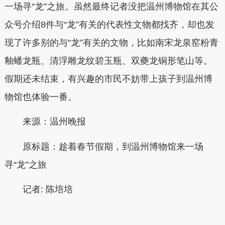
一场寻“龙”之旅。虽然最终记者没把温州博物馆在其公
众号介绍8件与“龙”有关的代表性文物都找齐，却也发
现了许多别的与“龙”有关的文物，比如南宋龙泉窑粉青
釉蟠龙瓶、清浮雕龙纹碧玉瓶、双夔龙铜形笔山等。
假期还未结束，有兴趣的市民不妨带上孩子到温州博
物馆也体验一番。
来源
：
温州晚报
原标题：
趁着春节假期，到温州博物馆来一场
寻“龙”之旅
记者:
陈培培
本文转自：
温州新闻网 66wz.com