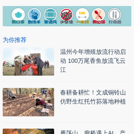
为你推荐
温州今年增殖放流行动启
动 100万尾香鱼放流飞云
江
春耕备耕忙！文成铜铃山
仿野生红托竹荪落地种植
雁荡山、廊桥遇上AI，产