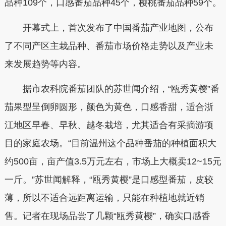
品种109个，口感番茄品种45个，樱桃番茄品种59个。
开幕式上，首次发布了中国番茄产业地图，公布
了不同产区主栽品种、番茄市场价格走势以及产业未
来发展趋势等内容。
据市农科院番茄团队的苏世闻介绍，“瓯秀黄樱”番
茄果型呈倒卵圆形，颜色为黄色，口感香甜，适合浙
江地区早春、早秋、越冬栽培，尤其适合有采摘游项
目的家庭农场。“目前温州这个品种番茄的种植面积大
约500亩，亩产值3.5万元左右，市场上大概卖12~15元
一斤。”苏世闻解释，“瓯秀黄樱”是口感型番茄，皮较
薄，所以不适合远距离运输，只能在种植地就近销
售。记者在现场品尝了几颗“瓯秀黄樱”，确实口感香