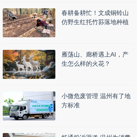
春耕备耕忙！文成铜铃山
仿野生红托竹荪落地种植
雁荡山、廊桥遇上AI，产
生怎么样的火花？
小微危废管理 温州有了地
方标准