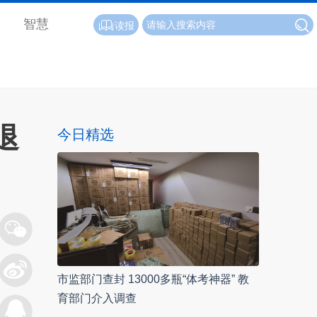
智慧
读报
退
今日精选
市监部门查封 13000多瓶“体考神器” 教
育部门介入调查