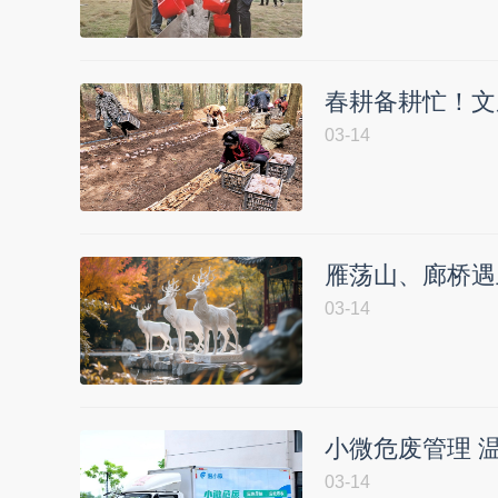
春耕备耕忙！文
03-14
雁荡山、廊桥遇
03-14
小微危废管理 
03-14