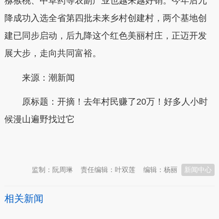
猕猴桃、中草药等农副产业也越来越好销。今年后九
降成功入选全省第四批未来乡村创建村，两个基地创
建已同步启动，后九降这个红色美丽村庄，正迈开发
展大步，走向共同富裕。
来源：潮新闻
原标题：开摘！去年村民赚了20万！好多人小时
候漫山遍野找过它
本文转自：
温州新闻网 66wz.com
监制：阮周琳
责任编辑：叶双莲
编辑：杨丽
新闻中心
相关新闻