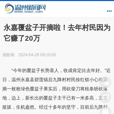
永嘉覆盆子开摘啦！去年村民因为
它赚了20万
潮新闻
2024-04-28 09:10:00
“今年的覆盆子长势喜人，收成肯定比去年好。”近
日，温州永嘉县碧莲镇后九降村村民徐红钗小心地采
摘一枚枚绿色覆盆子果实后，用砍柴刀将枝条斩砍落
地，边上，新长出的覆盆子主干已有一米多高，直立
挺拔，生机盎然。经过十多年的坚守，目前后九降村