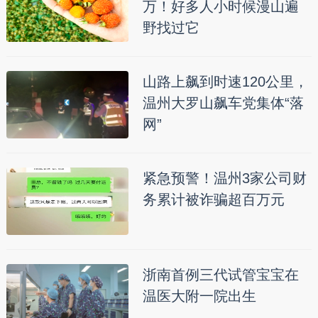
万！好多人小时候漫山遍
野找过它
山路上飙到时速120公里，
温州大罗山飙车党集体“落
网”
紧急预警！温州3家公司财
务累计被诈骗超百万元
浙南首例三代试管宝宝在
温医大附一院出生