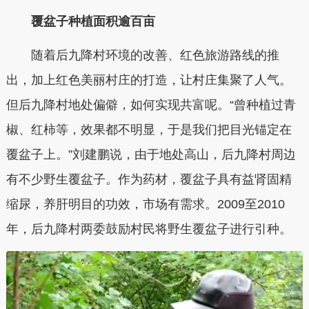
覆盆子种植面积逾百亩
随着后九降村环境的改善、红色旅游路线的推
出，加上红色美丽村庄的打造，让村庄集聚了人气。
但后九降村地处偏僻，如何实现共富呢。“曾种植过青
椒、红柿等，效果都不明显，于是我们把目光锚定在
覆盆子上。”刘建鹏说，由于地处高山，后九降村周边
有不少野生覆盆子。作为药材，覆盆子具有益肾固精
缩尿，养肝明目的功效，市场有需求。2009至2010
年，后九降村两委鼓励村民将野生覆盆子进行引种。