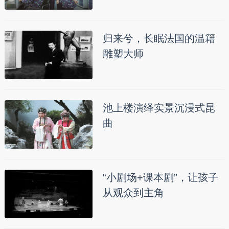
归来兮，长眠法国的温籍
雕塑大师
池上楼演绎实景沉浸式昆
曲
“小剧场+课本剧”，让孩子
从观众到主角