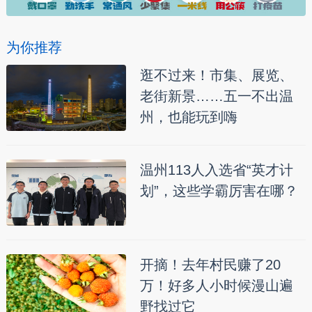
为你推荐
逛不过来！市集、展览、
老街新景……五一不出温
州，也能玩到嗨
温州113人入选省“英才计
划”，这些学霸厉害在哪？
开摘！去年村民赚了20
万！好多人小时候漫山遍
野找过它