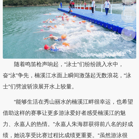
随着鸣笛枪声响起，“泳士”们纷纷跳入水中，
奋“泳”争先，楠溪江水面上瞬间激荡起无数浪花，“泳
士”们劈波斩浪展开水上较量。
“能够生活在秀山丽水的楠溪江畔很幸运，也希望
借助这样的赛事让更多游泳爱好者感受楠溪江的魅
力、永嘉人的热情。”永嘉人朱海群获得前八名的好成
绩，她说享受比赛过程比成绩更重要。“虽然游泳很