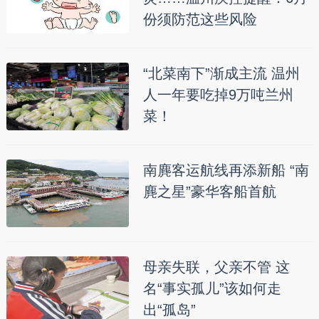
份须防范这些风险
“北菜南下”渐成主流 温州
人一年要吃掉9万吨兰州
菜！
南麂客运航线再添新船 “南
麂之星”豪华客船首航
母亲失联，父亲不管 这
名“事实孤儿”该如何走
出“孤岛”