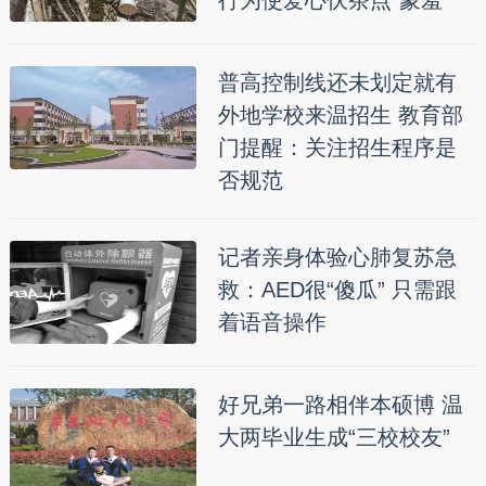
行为使爱心伏茶点“蒙羞”
普高控制线还未划定就有
外地学校来温招生 教育部
门提醒：关注招生程序是
否规范
记者亲身体验心肺复苏急
救：AED很“傻瓜” 只需跟
着语音操作
好兄弟一路相伴本硕博 温
大两毕业生成“三校校友”