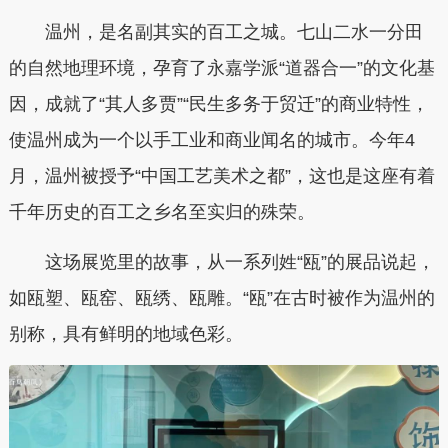
温州，是名副其实的百工之城。七山二水一分田
的自然地理环境，孕育了永嘉学派“道器合一”的文化基
因，成就了“其人多贾”“民生多务于贸迁”的商业特性，
使温州成为一个以手工业和商业闻名的城市。今年4
月，温州被授予“中国工艺美术之都”，这也是这座有着
千年历史的百工之乡名至实归的殊荣。
这场展览里的故事，从一系列姓“瓯”的展品说起，
如瓯塑、瓯窑、瓯绣、瓯雕。“瓯”在古时被作为温州的
别称，具有鲜明的地域色彩。