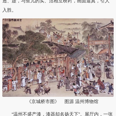
透、虚，与鱼儿的实、活相互映衬，画面逼真，引人
入胜。
《京城桥市图》
图源 温州博物馆
“温州不盛产漆，漆器却名扬天下”。展厅内，一张