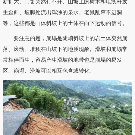
断扩大、门窗突然打不开、山坡上的树木和电线杆发
生歪斜、坡脚处流出浑浊的泉水、老鼠乱窜不进洞
等，这些都是山体斜坡上的土体在向下运动的信号。
要注意的是，崩塌是陡峭斜坡上的岩土体突然崩
落、滚动、堆积在山坡下的地质现象。滑坡和崩塌常
常相伴而生，容易产生滑坡的地带也是崩塌的易发
区。崩塌、滑坡可以相互包含或转化。