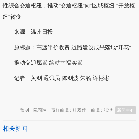
性综合交通枢纽，推动“交通枢纽”向“区域枢纽”“开放枢
纽”转变。
来源：温州日报
原标题：高速半价收费 道路建设成果落地“开花”
推动交通愿景 绘就幸福实景
记者：黄剑 通讯员 陈剑波 朱畅 许彬彬
本文转自：
温州新闻网 66wz.com
监制：阮周琳
责任编辑：叶双莲
编辑：张湉
新闻中心
相关新闻