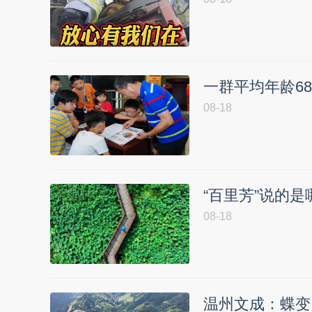
一群平均年龄6
08-18
“百里芳”说的
08-18
温州文成：蝶变