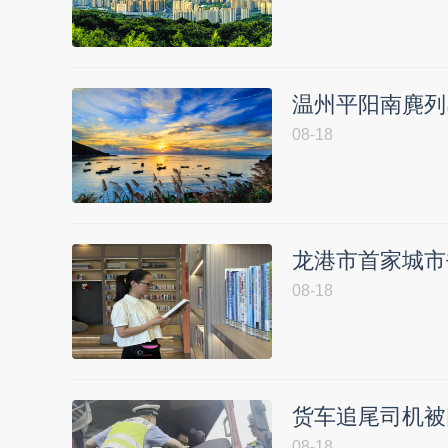
温州平阳南麂列
08-18
龙港市首家城市
08-18
货车追尾司机被
08-18