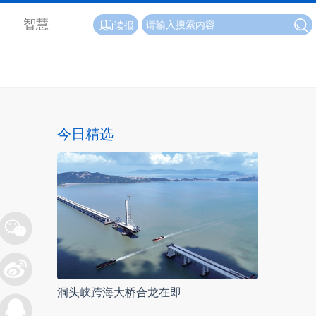
智慧
读报
今日精选
洞头峡跨海大桥合龙在即