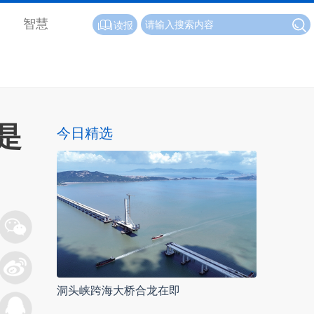
智慧
读报
是
今日精选
洞头峡跨海大桥合龙在即